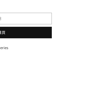
無
法
供
貨
罄
購買
eries