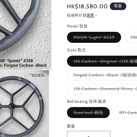
定
HK$18,580.00
售罄
價
結帳時計算
運費
。
Model 型號
子
PRISM “Light” X339
PR
類
已
售
Style 款式
罄
或
12K Carbon -Original（12
無
法
供
Forged Carbon -Black（
貨
12K Carbon -Diamond Shi
Ball bearing 培林 軸承
子
Steel ball 鋼珠
RT1 Cer
類
已
售
數量
罄
或