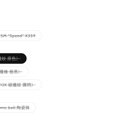
子
ISM “Speed” X359
類
已
售
罄
或
子
K 碳纖紋 原色）
無
類
法
已
供
售
子
鍛造碳纖維 極黑）
貨
罄
類
或
已
無
售
子
ny（12K 碳纖紋 鑽閃）
法
罄
類
供
或
已
貨
無
售
法
罄
供
或
子
amic ball 陶瓷珠
貨
無
類
法
已
供
售
貨
罄
或