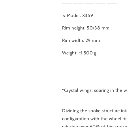
組
組
——— ——— ——— ——— ———
系
系
🔹Model: X359
列
列
數
數
Rim height: 50/38 mm
量
量
減
增
Rim width: 29 mm
少
加
Weight: ~1,500 g
“Crystal wings, soaring in the w
Dividing the spoke structure in
configuration with the wheel ri
educing over 60% of the spoke