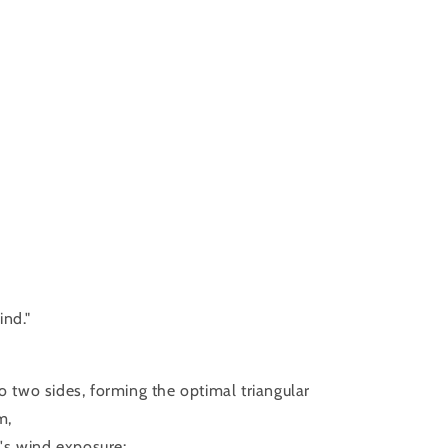
ind."
to two sides, forming the optimal triangular
m,
's wind exposure: