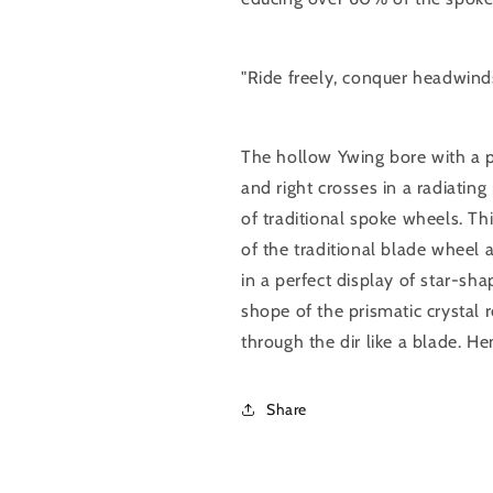
"Ride freely, conquer headwind
The hollow Ywing bore with a p
and right crosses in a radiatin
of traditional spoke wheels. T
of the traditional blade wheel a
in a perfect display of star-sh
shope of the prismatic crystal 
through the dir like a blade. H
Share