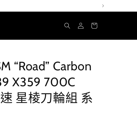
購
登
物
入
車
SM “Road” Carbon
39 X359 700C
路競速 星棱刀輪組 系