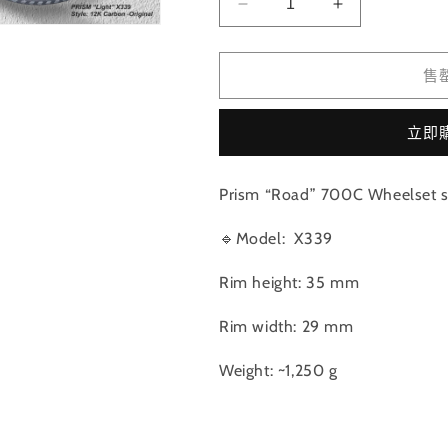
無
RIDEA
RIDEA
法
供
-
-
貨
PRISM
PRISM
“Road”
“Road”
售
Carbon
Carbon
Wheels
Wheels
立即
-
-
X339
X339
X359
X359
Prism “Road” 700C Wheelset s
700C
700C
series
series
🔹Model:
X339
公
公
路
路
Rim height: 35 mm
競
競
速
速
Rim width: 29 mm
星
星
Weight: ~1,250 g
棱
棱
刀
刀
輪
輪