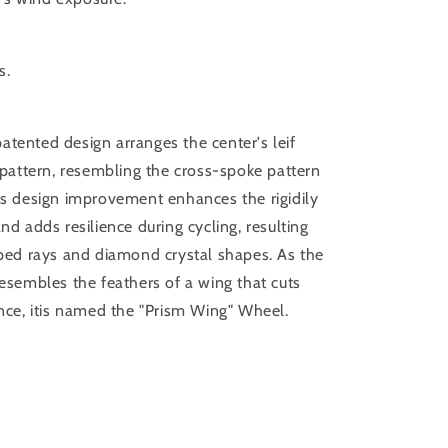
s.
atented design arranges the center's leif
g pattern, resembling the cross-spoke pattern
his design improvement enhances the rigidily
nd adds resilience during cycling, resulting
aped rays and diamond crystal shapes. As the
resembles the feathers of a wing that cuts
ence, itis named the "Prism Wing" Wheel.