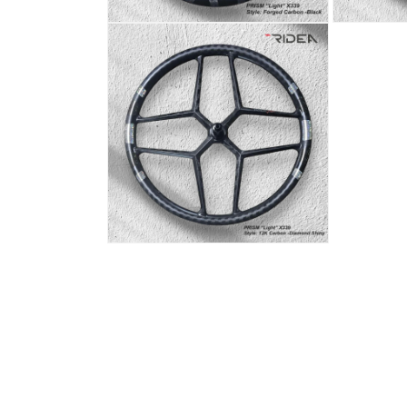
案
在
在
1
互
互
動
動
視
視
窗
窗
中
中
開
開
啟
啟
多
多
媒
媒
體
體
檔
檔
案
案
在
2
3
互
動
視
窗
中
開
啟
多
媒