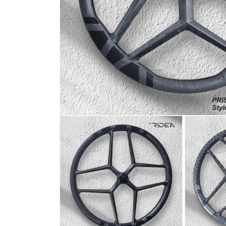
在
互
動
視
窗
中
開
啟
多
媒
體
檔