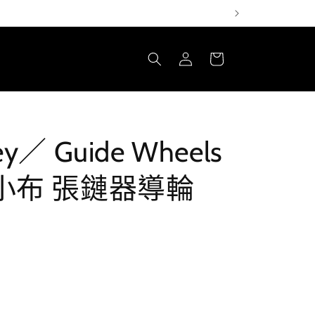
購
登
物
入
車
ley／ Guide Wheels
n) 小布 張鏈器導輪