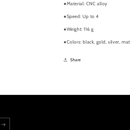
●Material: CNC alloy
布
布
張
張
●Speed: Up to 4
鏈
鏈
器
器
●Weight: 116 g
導
導
輪
輪
●Colors: black, gold, silver, 
數
數
量
量
Share
減
增
少
加