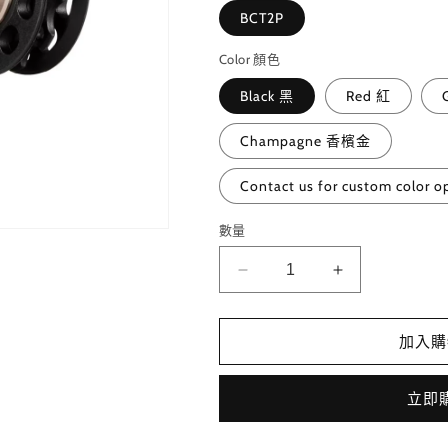
BCT2P
Color 顏色
Black 黑
Red 紅
Champagne 香檳金
Contact us for custom col
數量
RIDEA
RIDEA
-
-
Pulley
Pulley
加入購
／
／
Guide
Guide
Wheels
Wheels
立即
(Brompton)
(Brompton)
小
小