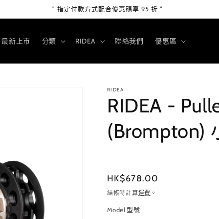
” 指定付款方式配合優惠碼享 95 折 ”
最新上市
分類
RIDEA
聯絡我們
優惠區
RIDEA
RIDEA - Pul
(Brompto
定
HK$678.00
價
結帳時計算
運費
。
Model 型號