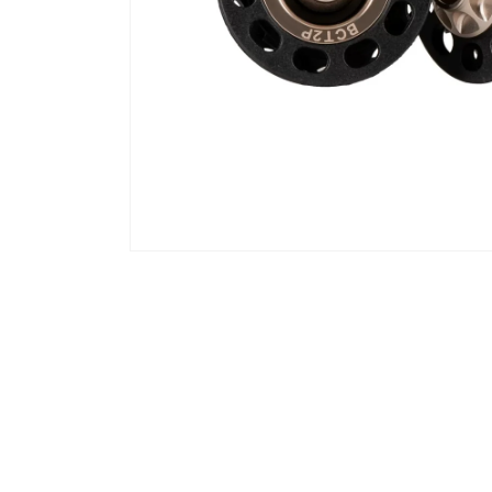
在
互
動
視
窗
中
開
啟
多
媒
體
檔