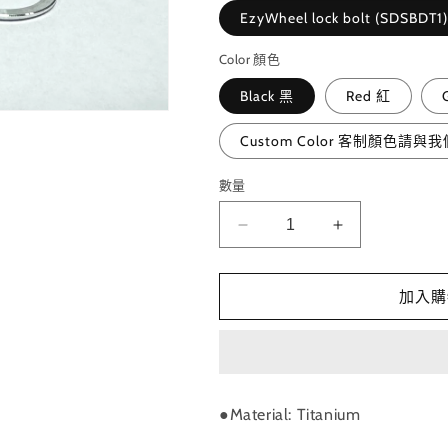
EzyWheel lock bolt (SDSBDT1)
Color 顏色
Black 黑
Red 紅
Custom Color 客制顏色請與
數量
RIDEA
RIDEA
-
-
EzyWheel
EzyWheel
Backet
Backet
加入購
lock
lock
bolt
bolt
(Birdy)
(Birdy)
易
易
行
行
●Material: Titanium
輪
輪