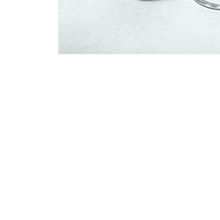
在
互
動
視
窗
中
開
啟
多
媒
體
檔
案
1