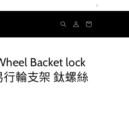
購
登
物
入
車
heel Backet lock
dy) 易行輪支架 鈦螺絲