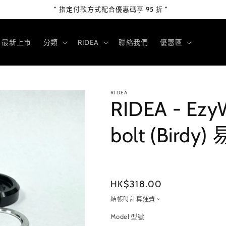
” 指定付款方式配合優惠碼享 95 折 ”
最新上市
分類
RIDEA
聯絡我們
優惠區
RIDEA
RIDEA - EzyW
bolt (Bir
定
HK$318.00
價
結帳時計算
運費
。
Model 型號