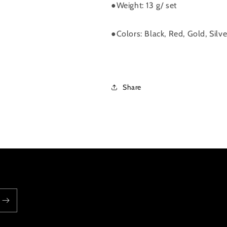
●Weight: 13 g/ set
支
支
架
架
●Colors: Black, Red, Gold, Silve
鈦
鈦
螺
螺
絲
絲
數
數
量
量
Share
減
增
少
加